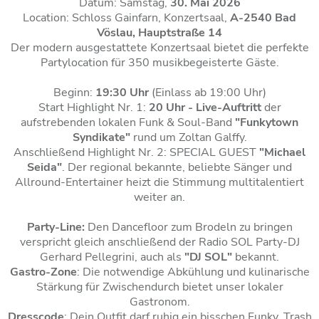
Datum: Samstag,
30. Mai 2026
Location: Schloss Gainfarn, Konzertsaal,
A-2540 Bad
Vöslau, Hauptstraße 14
Der modern ausgestattete Konzertsaal bietet die perfekte
Partylocation für 350 musikbegeisterte Gäste.
Beginn:
19:30 Uhr
(Einlass ab 19:00 Uhr)
Start Highlight Nr. 1:
20 Uhr - Live-Auftritt
der
aufstrebenden lokalen Funk & Soul-Band
"Funkytown
Syndikate"
rund um Zoltan Galffy.
Anschließend Highlight Nr. 2: SPECIAL GUEST
"Michael
Seida"
. Der regional bekannte, beliebte Sänger und
Allround-Entertainer heizt die Stimmung multitalentiert
weiter an.
Party-Line:
Den Dancefloor zum Brodeln zu bringen
verspricht gleich anschließend der Radio SOL Party-DJ
Gerhard Pellegrini, auch als
"DJ SOL"
bekannt.
Gastro-Zone
: Die notwendige Abkühlung und kulinarische
Stärkung für Zwischendurch bietet unser lokaler
Gastronom.
Dresscode
: Dein Outfit darf ruhig ein bisschen Funky, Trash